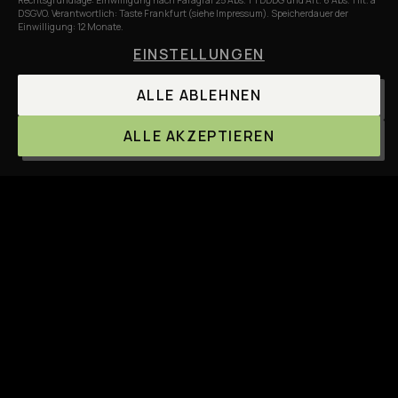
Rechtsgrundlage: Einwilligung nach Paragraf 25 Abs. 1 TDDDG und Art. 6 Abs. 1 lit. a
Mobile Live-Cooking-Stations
passen durch jede Tür, in
DSGVO. Verantwortlich: Taste Frankfurt (siehe Impressum). Speicherdauer der
Einwilligung: 12 Monate.
jeden Lift
EINSTELLUNGEN
Komplette Bar mit Personal
Cocktails, Wein, Bier,
alkoholfrei
ALLE ABLEHNEN
Stilvolles Equipment
Stehtische, Sektgläser, Servietten,
ALLE AKZEPTIEREN
Musikanlage
Erfahrenes Crew
weiß was bei Wind, Sonne und engen
Treppen zu tun ist
Wetter-Plan B
Pavillons, Heizpilze, flexibler Aufbau im
Innenbereich
ROOFTOP-EVENT ANFRAGEN