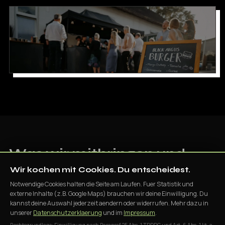
Was wir mitbringen
und
was nicht
Wir kochen mit Cookies. Du entscheidest.
Notwendige Cookies halten die Seite am Laufen. Fuer Statistik und
externe Inhalte (z.B. Google Maps) brauchen wir deine Einwilligung. Du
Komplettausstattung für jedes Szenario. Von der mobilen Live-
kannst deine Auswahl jederzeit aendern oder widerrufen. Mehr dazu in
Cooking-Theke bis zum Stehtisch.
unserer
Datenschutzerklaerung
und im
Impressum
.