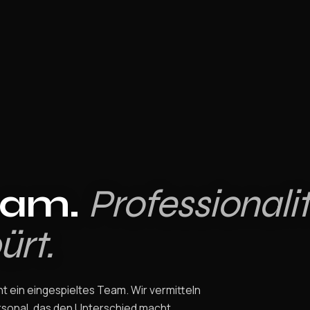
eam.
Professionalit
ürt.
t ein eingespieltes Team. Wir vermitteln
sonal, das den Unterschied macht.