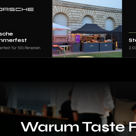
st
Städel Ni
0 Personen
2.000 Gäste an 
Warum
Taste 