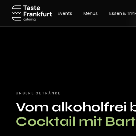
Zum
Inhalt
Events
Menüs
Essen & Trin
springen
UNSERE GETRÄNKE
Vom alkoholfrei 
Cocktail mit Bar