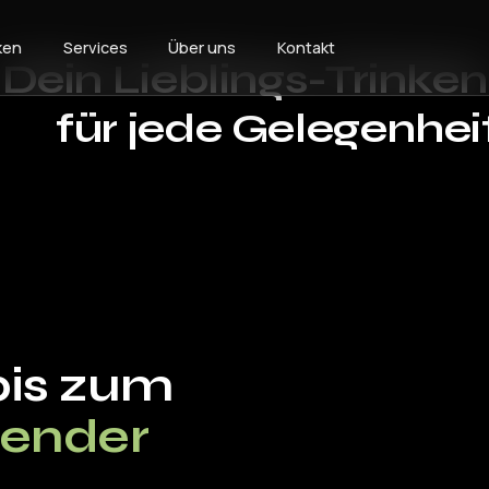
ken
Services
Über uns
Kontakt
Dein Lieblings-
Trinken
für jede Gelegenhei
bis zum
tender