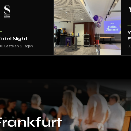
Yahoo L
ght
Event
2 Tagen
Lunch für 100 
Frankfurt