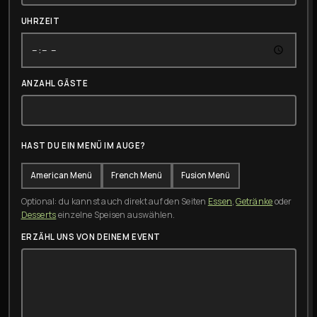
UHRZEIT
ANZAHL GÄSTE
HAST DU EIN MENÜ IM AUGE?
American Menü
French Menü
Fusion Menü
Optional: du kannst auch direkt auf den Seiten
Essen
,
Getränke
oder
Desserts
einzelne Speisen auswählen.
ERZÄHL UNS VON DEINEM EVENT