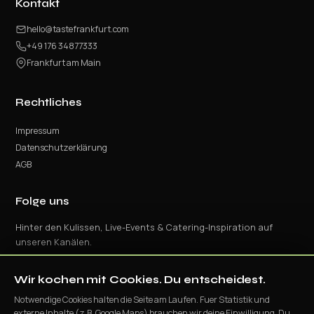
Kontakt
hello@tastefrankfurt.com
+49 176 34877333
Frankfurt am Main
Rechtliches
Impressum
Datenschutzerklärung
AGB
Folge uns
Hinter den Kulissen, Live-Events & Catering-Inspiration auf
unseren Kanälen.
Wir kochen mit Cookies. Du entscheidest.
Notwendige Cookies halten die Seite am Laufen. Fuer Statistik und
externe Inhalte (z.B. Google Maps) brauchen wir deine Einwilligung. Du