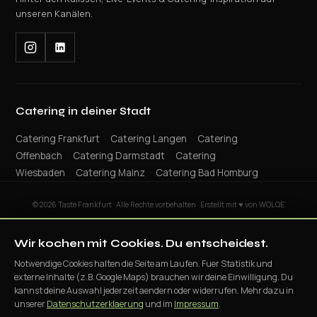
unseren Kanälen.
Catering in deiner Stadt
Catering Frankfurt
·
Catering Langen
·
Catering
Offenbach
·
Catering Darmstadt
·
Catering
Wiesbaden
·
Catering Mainz
·
Catering Bad Homburg
© 2026 Taste Frankfurt · Alle Rechte vorbehalten · Erstellt mit ♥ von WOLQE
Wir kochen mit Cookies. Du entscheidest.
Notwendige Cookies halten die Seite am Laufen. Fuer Statistik und
Mehr passende Catering-Themen
externe Inhalte (z.B. Google Maps) brauchen wir deine Einwilligung. Du
kannst deine Auswahl jederzeit aendern oder widerrufen. Mehr dazu in
unserer
Datenschutzerklaerung
und im
Impressum
.
Speisen aus mobiler Live-Cooking-Station