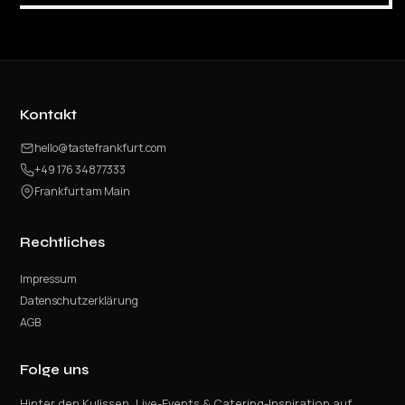
Kontakt
hello@tastefrankfurt.com
+49 176 34877333
Frankfurt am Main
Rechtliches
Impressum
Datenschutzerklärung
AGB
Folge uns
Hinter den Kulissen, Live-Events & Catering-Inspiration auf